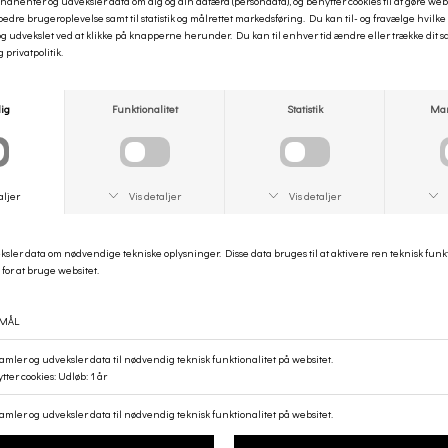
• Firkantet guld spænde
• Praktisk accessory
Materiale:
100% læder
Mål:
3,5 cm
Style no:
15870
ANDRE KØBTE OGSÅ