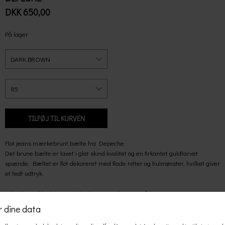
DKK 650,00
På lager
Flot jeans mærkebrunt bælte fra Depeche.
Det brune bælte er lavet i glat skind kvalitet og en firkantet guldfarvet
spænde. Bæltet er flot dekoreret med flade nitter og hulmønster, hvilket giver
et fedt udtryk.
Et bælte er ikke kun en praktisk genstand men også en vigtig accessoires,
som kan være med til at fuldende dit look.
• Brunt mønster med nitter og hulmønster