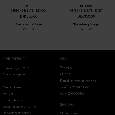
DEPECHE
DEPECHE
DEPECHE BÆLTE - MOCCA
DEPECHE BÆLTE - SORT
DKK 350,00
DKK 350,00
Størrelser på lager
Størrelser på lager
85
95
85
95
KUNDESERVICE
SØS
Torvet 6
Sommerkjoler 2026
6870 Ølgod
Størrelsesguide
E-mail:
info@butiksoes.dk
Telefon:
Om butikken
75 24 59 60
CVR: 26663695
Kontakt
Service hos os
SØS SKO
Levering og returnering
Handelsbetingelser
Storegade 20