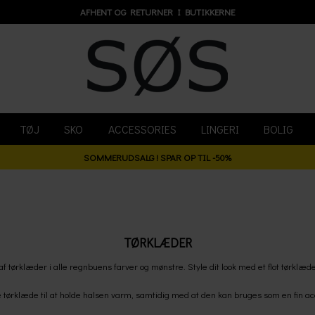
AFHENT OG RETURNER I BUTIKKERNE
TØJ
SKO
ACCESSORIES
LINGERI
BOLIG
SOMMERUDSALG ! SPAR OP TIL -50%
TØRKLÆDER
f tørklæder i alle regnbuens farver og mønstre. Style dit look med et flot tørklæd
tørklæde til at holde halsen varm, samtidig med at den kan bruges som en fin access