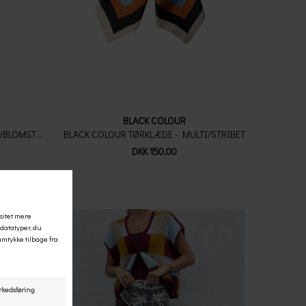
BLACK COLOUR
BLACK COLOUR TØRKLÆDE - CREME/BLOMSTER
BLACK COLOUR TØRKLÆDE - MULTI/STRIBET
DKK 150,00