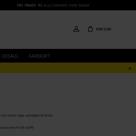
FRI FRAGT: P
Å ALLE ORDRER OVER 500KR.
DKK 0,00
UDSALG
GAVEKORT
e fra vores nøje udvalgte brands.
ories til dit outfit.