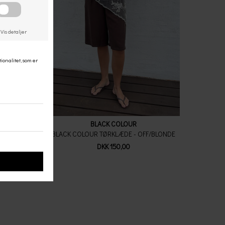
BLACK COLOUR
D/HJERTE
BLACK COLOUR TØRKLÆDE - OFF/BLONDE
DKK 150,00