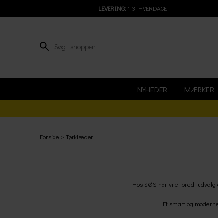
LEVERING:
1-3 HVERDAGE
NYHEDER
MÆRKER
Forside
Tørklæder
Hos SØS har vi et bredt udvalg a
Et smart og moderne 