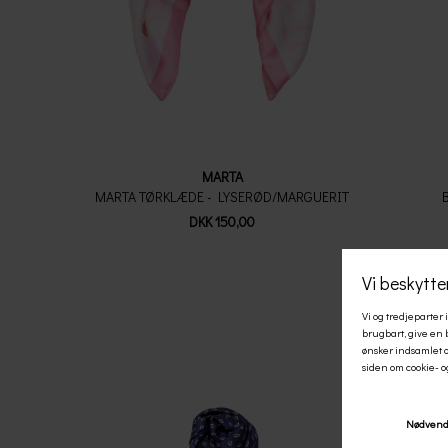
MARTA
MARTA TØRKLÆDE - LYSERØD/MARGUERIT
DKK 150,00