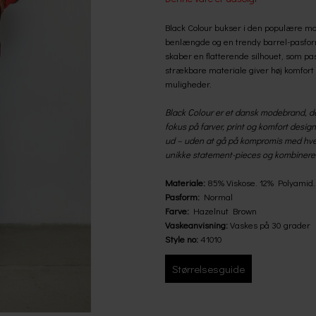
Black Colour bukser i den populære m
benlængde og en trendy barrel-pasfor
skaber en flatterende silhouet, som p
strækbare materiale giver høj komfort 
muligheder.
Black Colour er et dansk modebrand, 
fokus på farver, print og komfort designe
ud – uden at gå på kompromis med hver
unikke statement-pieces og kombinere
Materiale:
85% Viskose. 12% Polyamid.
Pasform:
Normal
Farve:
Hazelnut Brown
Vaskeanvisning:
Vaskes på 30 grader
Style no:
41010
Størrelsesguide