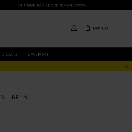
FRI FRAGT: P
Å ALLE ORDRER OVER 500KR.
DKK 0,00
UDSALG
GAVEKORT
R - BRUN