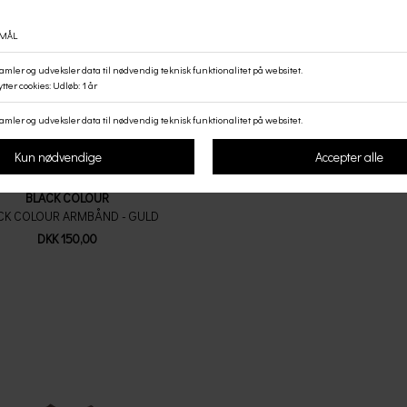
BLACK COLOUR
CK COLOUR ARMBÅND - GULD
DKK 150,00