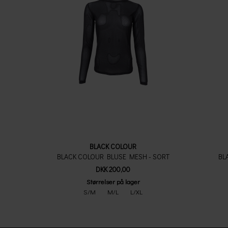
BLACK COLOUR
BLACK COLOUR BLUSE MESH - SORT
BL
DKK 200,00
Størrelser på lager
S/M
M/L
L/XL