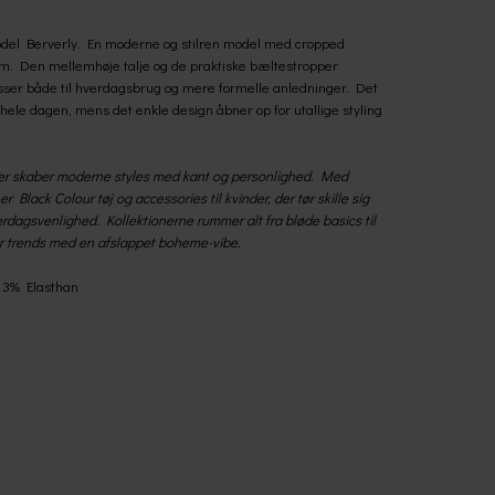
odel Berverly. En moderne og stilren model med cropped
m. Den mellemhøje talje og de praktiske bæltestropper
asser både til hverdagsbrug og mere formelle anledninger. Det
hele dagen, mens det enkle design åbner op for utallige styling
der skaber moderne styles med kant og personlighed. Med
r Black Colour tøj og accessories til kvinder, der tør skille sig
dagsvenlighed. Kollektionerne rummer alt fra bløde basics til
r trends med en afslappet boheme-vibe.
 3% Elasthan