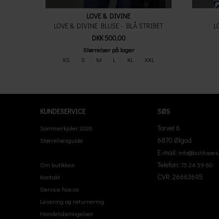
LOVE & DIVINE
LOVE & DIVINE BLUSE - BLÅ STRIBET
L
DKK 500,00
Størrelser på lager
XS
S
M
L
XL
XXL
KUNDESERVICE
SØS
Torvet 6
Sommerkjoler 2026
6870 Ølgod
Størrelsesguide
E-mail:
info@butiksoes
Telefon:
Om butikken
75 24 59 60
CVR: 26663695
Kontakt
Service hos os
Levering og returnering
Handelsbetingelser