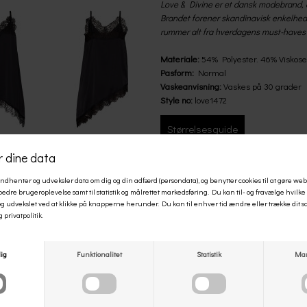
Love & Divine er et dansk modebrand, d
Brandet forener skandinavisk enkelhed 
rummer alt fra hverdagens must-haves ti
Materiale:
54% Polyester. 46% Viskose
Pasform:
Normal
Vaskeanvisning:
Vaskes på 30 grader
Style no:
love1472
Størrelsesguide
Å