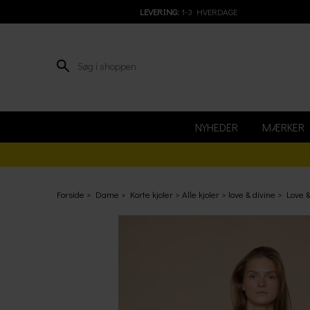
LEVERING:
1-3 HVERDAGE
NYHEDER
MÆRKER
Forside
Dame
Korte kjoler
Alle kjoler
love & divine
Love &