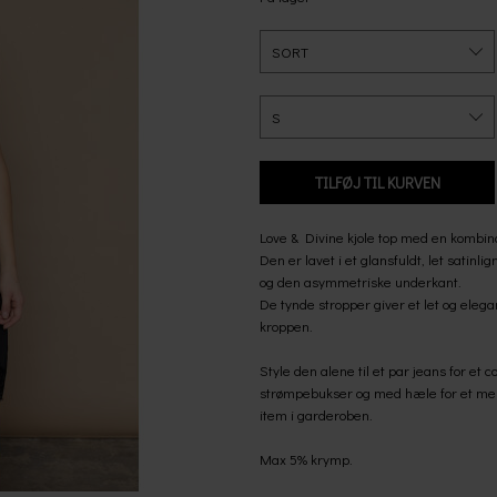
Love & Divine kjole top med en kombina
Den er lavet i et glansfuldt, let satin
og den asymmetriske underkant.
De tynde stropper giver et let og elega
kroppen.
Style den alene til et par jeans for et 
strømpebukser og med hæle for et mere fe
item i garderoben.
Max 5% krymp.