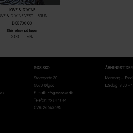
LOVE & DIVINE
OVE & DIVINE VEST - BRUN
DKK 700,00
Størrelser på lager
XS/S
M/L
SØS SKO
ÅBNINGSTIDER
Storegade 20
Mandag – Freda
6870 Ølgod
Lørdag: 9.30 – 
E-mail:
.dk
info@soessko.dk
Telefon:
75 24 11 44
CVR: 26663695