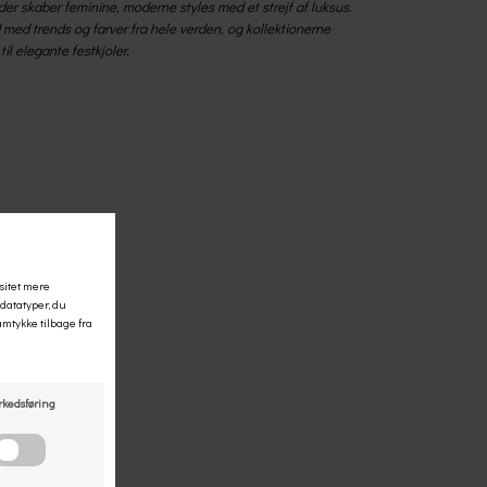
er skaber feminine, moderne styles med et strejf af luksus.
med trends og farver fra hele verden, og kollektionerne
l elegante festkjoler.