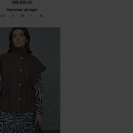
DKK 600,00
Størrelser på lager
XS
S
M
L
XL