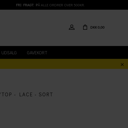
FRI FRAGT: P
Å ALLE ORDRER OVER 500KR.
DKK 0,00
UDSALG
GAVEKORT
/TOP - LACE - SORT