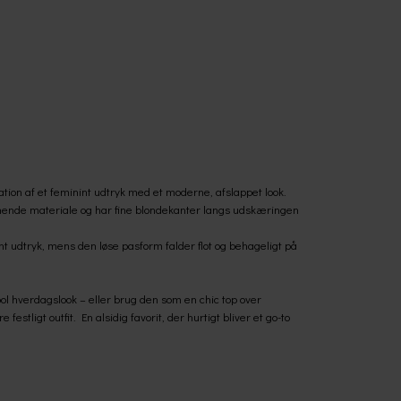
tion af et feminint udtryk med et moderne, afslappet look.
lignende materiale og har fine blondekanter langs udskæringen
nt udtryk, mens den løse pasform falder flot og behageligt på
cool hverdagslook – eller brug den som en chic top over
stligt outfit. En alsidig favorit, der hurtigt bliver et go-to