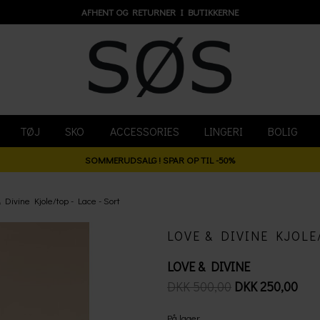
AFHENT OG RETURNER I BUTIKKERNE
TØJ
SKO
ACCESSORIES
LINGERI
BOLIG
SOMMERUDSALG ! SPAR OP TIL -50%
 Divine Kjole/top - Lace - Sort
LOVE & DIVINE KJOLE
LOVE & DIVINE
DKK 500,00
DKK 250,00
På lager