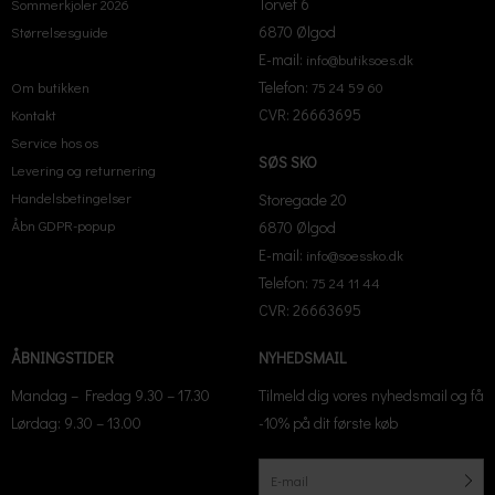
Torvet 6
Sommerkjoler 2026
6870 Ølgod
Størrelsesguide
E-mail:
info@butiksoes.dk
Telefon:
Om butikken
75 24 59 60
CVR: 26663695
Kontakt
Service hos os
SØS SKO
Levering og returnering
Handelsbetingelser
Storegade 20
Åbn GDPR-popup
6870 Ølgod
E-mail:
info@soessko.dk
Telefon:
75 24 11 44
CVR: 26663695
ÅBNINGSTIDER
NYHEDSMAIL
Mandag – Fredag 9.30 – 17.30
Tilmeld dig vores nyhedsmail og få
Lørdag: 9.30 – 13.00
-10% på dit første køb