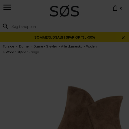
0
SOMMERUDSALG ! SPAR OP TIL -50%
Forside
Dame
Dame - Støvler
Alle damesko
Woden
Woden støvler - Saga