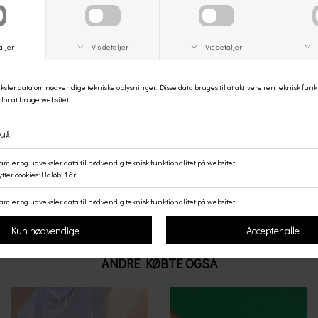
Resultatet er moderne sneakers, der ikke kun ser godt ud – men også føles
godt at have på og godt at vælge.
Materiale udvendig:
Ruskind
/fiskeskind
Materiale indvendig:
Skind/Syntetisk
Sål:
EVA
Indlægssål:
WODEN's Natural Soft Technology™
Farve:
Tan
Hælhøjde:
5 cm
Skafthøjde:
12 cm
Pasform:
Stor i størrelsen.
Pleje:
Imprægneres grundigt før brug og løbende.
Vaskeanvisning:
Må ikke maskine vaskes.
Style no.:
WS109-052
Størrelsesguide
ANDRE KØBTE OGSÅ