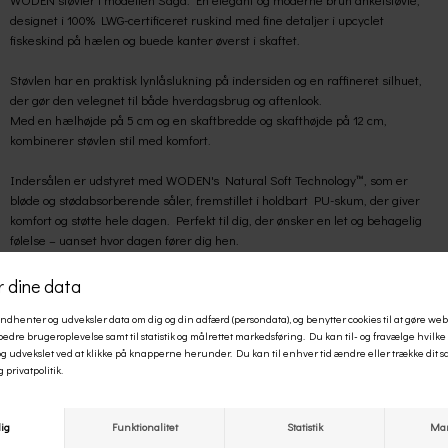
designet i 100% LWG-certificeret ruskind med fine detaljer i upcyclet
fiskeskind på hælen og buede kanter øverst i skaftet.
Støvlen har en praktisk lynlåslukning på indersiden og en raffineret silhuet,
der gør den velegnet til både hverdagsbrug og aftenlook.
Med en hælhøjde på 5 cm og en skaftbredde og skafthøjde på 12 cm,
kombinerer støvlen stil med komfort.
Indersålen er udstyret med WODEN's Natural Soft Technology™, som er
bløde og stødabsorberende såler, fremstillet i holdbart PU-skum, der giver
komfort og støtte hele dagen. Perfekt til dig, der ønsker en let og behagelig
følelse – uanset hvor dagen fører dig hen.
Med den slidstærke tunit-ydersål med skridsikkert genbrugsgummi sikrer du
et godt fodfæste.
Saga er et smukt og bæredygtigt valg til dig, der ønsker en støvle med både
elegance og funktionalitet.
WODEN er et dansk sneakerbrand, der kombinerer skandinavisk æstetik med
bæredygtige materialer og høj komfort. Med fokus på ansvarlig produktion
bruger WODEN bl.a. genanvendt mesh, kork, EVA og upcyclet fiskelæder i
deres designs.