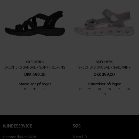
SKECHERS
SKECHERS
SKECHERS SANDAL - SORT - SLIP-INS
SKECHERS SANDAL - SØLV/PINK
DKK 699,00
DKK 399,00
Størrelser på lager
Størrelser på lager
37
38
40
27
28
29
30
31
32
33
KUNDESERVICE
SØS
Torvet 6
Sommerkjoler 2026