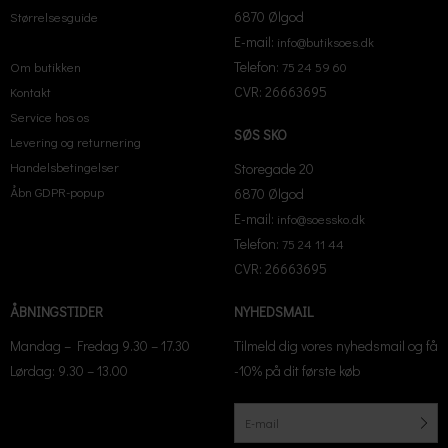
6870 Ølgod
Størrelsesguide
E-mail:
info@butiksoes.dk
Telefon:
Om butikken
75 24 59 60
CVR: 26663695
Kontakt
Service hos os
SØS SKO
Levering og returnering
Handelsbetingelser
Storegade 20
Åbn GDPR-popup
6870 Ølgod
E-mail:
info@soessko.dk
Telefon:
75 24 11 44
CVR: 26663695
ÅBNINGSTIDER
NYHEDSMAIL
Mandag – Fredag 9.30 – 17.30
Tilmeld dig vores nyhedsmail og få
Lørdag: 9.30 – 13.00
-10% på dit første køb