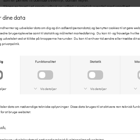
Skoen er lavet i et sporty udtryk og udført i syntetisk overdel med vandtæt
funktion.
Skoen er med elastiksnøre over vristen og lukkes nemt med velcro rem.
Skoen er med en komfortabel fleece foring.
Den holdbare ydersål med
struktur sikrer godt greb og stabilitet på alle underlag.
Materiale:
S
yntetisk
Indersål
: Sketch Tex.
Tekstil
Sål:
Syntetisk
Pasform:
Normal. Classic Fit.
Vaskeanvisning:
Kan vaskes på max 30 grader i vaskemaskinen.
Style no.:
406411L/BKRD
Størrelsesguide
ANDRE KØBTE OGSÅ