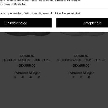
SKECHERS
SKECHERS
SKECHERS SNEAKERS - BRUN - SLIP-INS
SKECHERS SANDAL - TAUPE - SLIP-INS
DKK 999,00
DKK 699,00
Størrelser på lager
Størrelser på lager
42
43
44
45
37
38
41