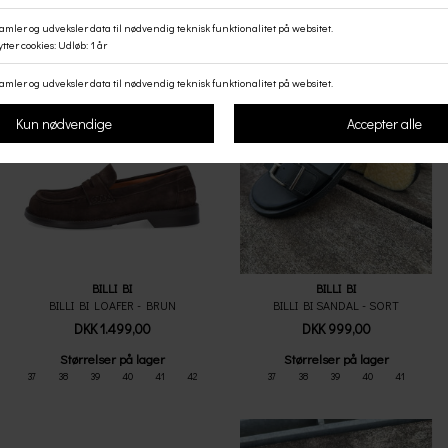
BILLI BI
BILLI BI
BILLI BI LOAFER - BRUN
BILLI BI SANDAL - SORT
DKK 1.499,00
DKK 999,00
Størrelser på lager
Størrelser på lager
37
38
39
40
41
42
37
38
39
40
41