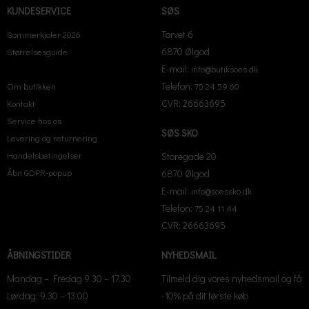
KUNDESERVICE
SØS
Torvet 6
Sommerkjoler 2026
6870 Ølgod
Størrelsesguide
E-mail:
info@butiksoes.dk
Telefon:
Om butikken
75 24 59 60
CVR: 26663695
Kontakt
Service hos os
SØS SKO
Levering og returnering
Handelsbetingelser
Storegade 20
Åbn GDPR-popup
6870 Ølgod
E-mail:
info@soessko.dk
Telefon:
75 24 11 44
CVR: 26663695
ÅBNINGSTIDER
NYHEDSMAIL
Mandag – Fredag 9.30 – 17.30
Tilmeld dig vores nyhedsmail og få
Lørdag: 9.30 – 13.00
-10% på dit første køb