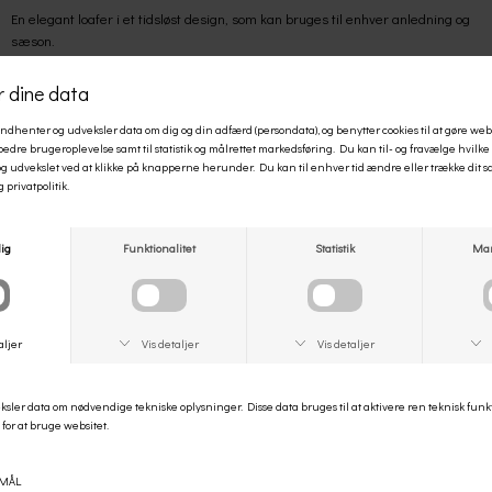
En elegant loafer i et tidsløst design, som kan bruges til enhver anledning og
sæson.
Billi Bi – Dansk design med italiensk kvalitet
Billi Bi er et velkendt dansk skobrand som er kendt for stilrent design, høj
kvalitet og håndlavet finish. Med inspiration fra skandinavisk minimalisme og
sydeuropæisk elegance skaber Billi Bi moderne sko til kvinder – fra støvler til
stiletter – altid i eksklusive materialer og med øje for detaljer.
Materiale udvendig:
Skind
Materiale indvendig
: Skind
Sål:
Gummi sål
Pasform:
Normal
Vaskeanvisning:
Må ikke maskine vaskes.
Pleje:
Imprægneres før brug og løbende.
Style no.:
A7032-080
Størrelsesguide
ANDRE KØBTE OGSÅ