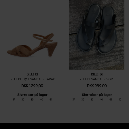
BILLI BI
BILLI BI
BILLI BI HØJ SANDAL - TABAC
BILLI BI SANDAL - SORT
DKK 1.299,00
DKK 999,00
Størrelser på lager
Størrelser på lager
37
38
39
40
41
37
38
39
40
41
42