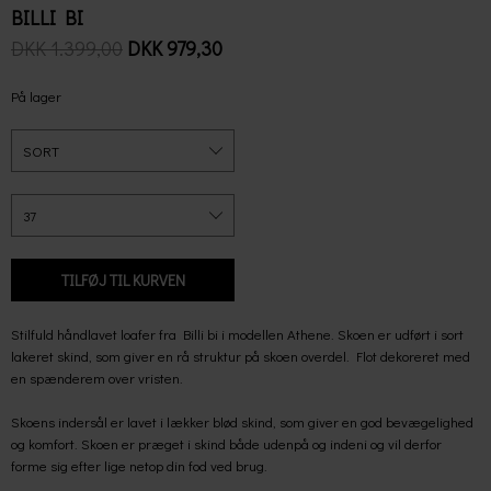
BILLI BI
DKK 1.399,00
DKK 979,30
På lager
Stilfuld håndlavet loafer fra Billi bi i modellen Athene. Skoen er udført i sort
lakeret skind, som giver en rå struktur på skoen overdel. Flot dekoreret med
en spænderem over vristen.
Skoens indersål er lavet i lækker blød skind, som giver en god bevægelighed
og komfort. Skoen er præget i skind både udenpå og indeni og vil derfor
forme sig efter lige netop din fod ved brug.