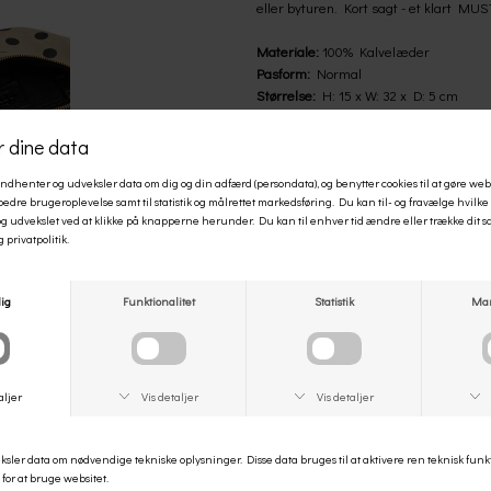
eller byturen. Kort sagt - et klart MU
Materiale:
100% Kalvelæder
Pasform:
Normal
Størrelse:
H: 15 x W: 32 x D: 5 cm
Style no:
12556
Å