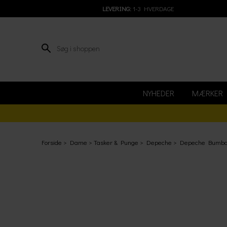
LEVERING:
1-3 HVERDAGE
NYHEDER
MÆRKER
Forside
Dame
Tasker & Punge
Depeche
Depeche Bumba