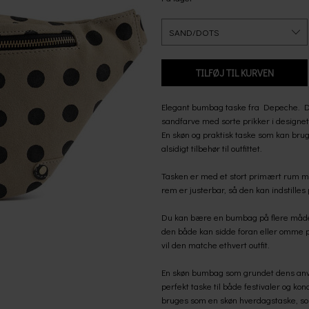
Elegant bumbag taske fra Depeche. Den 
sandfarve med sorte prikker i designet
En skøn og praktisk taske som kan brug
alsidigt tilbehør til outfittet.
Tasken er med et stort primært rum me
rem er justerbar, så den kan indstilles p
Du kan bære en bumbag på flere måder
den både kan sidde foran eller omme 
vil den matche ethvert outfit.
En skøn bumbag som grundet dens anvend
perfekt taske til både festivaler og ko
bruges som en skøn hverdagstaske, som s