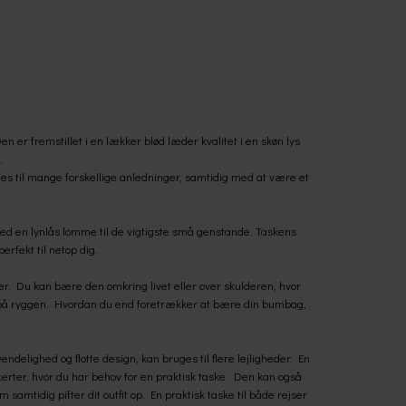
er fremstillet i en lækker blød læder kvalitet i en skøn lys
.
es til mange forskellige anledninger, samtidig med at være et
d en lynlås lomme til de vigtigste små genstande. Taskens
erfekt til netop dig.
. Du kan bære den omkring livet eller over skulderen, hvor
på ryggen. Hvordan du end foretrækker at bære din bumbag,
elighed og flotte design, kan bruges til flere lejligheder. En
ncerter, hvor du har behov for en praktisk taske. Den kan også
amtidig pifter dit outfit op. En praktisk taske til både rejser