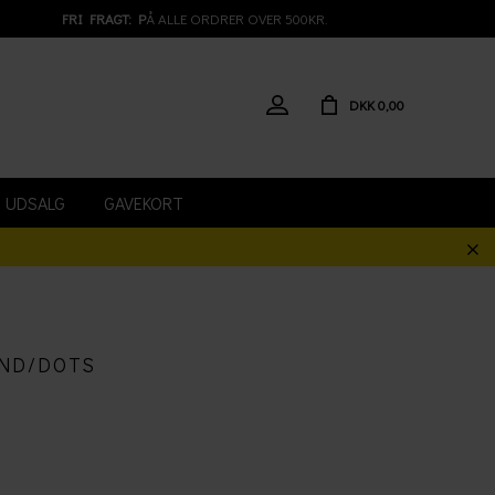
FRI FRAGT: P
Å ALLE ORDRER OVER 500KR.
DKK 0,00
UDSALG
GAVEKORT
ND/DOTS