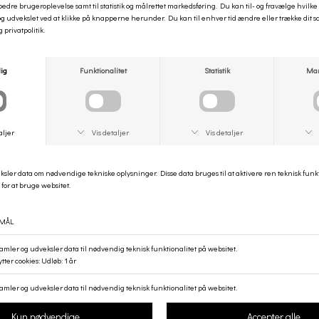
men også over en kjole.
Materiale:
100% læder.
Mål:
3,8 cm
Style no:
16492
ANDRE KØBTE OGSÅ