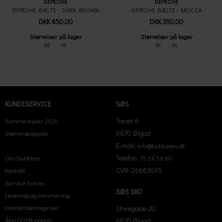
DEPECHE
DEPECHE
DEPECHE BÆLTE - DARK BROWN
DEPECHE BÆLTE - MOCCA
DKK 650,00
DKK 350,00
Størrelser på lager
Størrelser på lager
85
95
85
95
KUNDESERVICE
SØS
Torvet 6
Sommerkjoler 2026
6870 Ølgod
Størrelsesguide
E-mail:
info@butiksoes.dk
Telefon:
Om butikken
75 24 59 60
CVR: 26663695
Kontakt
Service hos os
SØS SKO
Levering og returnering
Handelsbetingelser
Storegade 20
Åbn GDPR-popup
6870 Ølgod