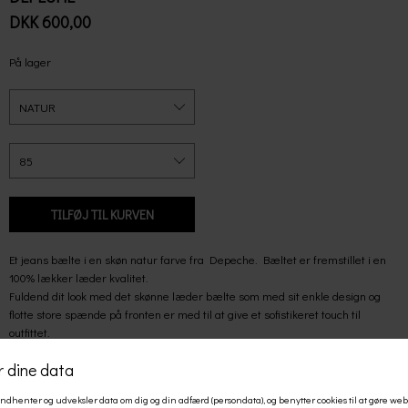
DKK 600,00
På lager
Et jeans bælte i en skøn natur farve fra Depeche. Bæltet er
fremstillet i en
100% lækker læder kvalitet.
Fuldend dit look med det skønne læder bælte som med sit enkle design og
flotte store spænde på fronten er med til at give et sofistikeret touch til
outfittet.
Et bælte er ikke kun en praktisk genstand, men også en vigtig accessoires,
som kan være med til at fuldende dit look.
Et flot bælte som dette kan være
med til at fremhæve ens figur og kan både bruges til et par smarte jeans,