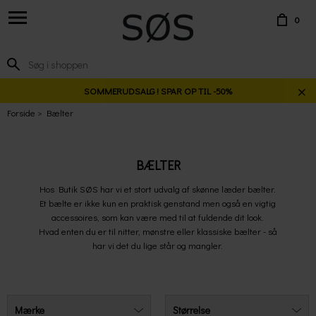
0
SOMMERUDSALG ! SPAR OP TIL -50%
Forside
Bælter
BÆLTER
Hos Butik SØS har vi et stort udvalg af skønne læder bælter.
Et bælte er ikke kun en praktisk genstand men også en vigtig
accessoires, som kan være med til at fuldende dit look.
Hvad enten du er til nitter, mønstre eller klassiske bælter - så
har vi det du lige står og mangler.
Mærke
Størrelse