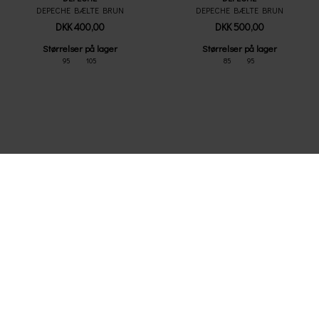
DEPECHE BÆLTE BRUN
DEPECHE BÆLTE BRUN
DKK 400,00
DKK 500,00
Størrelser på lager
Størrelser på lager
95
105
85
95
DEPECHE
DEPECHE
DEPECHE BÆLTE COGNAC
DEPECHE BÆLTE COGNAC