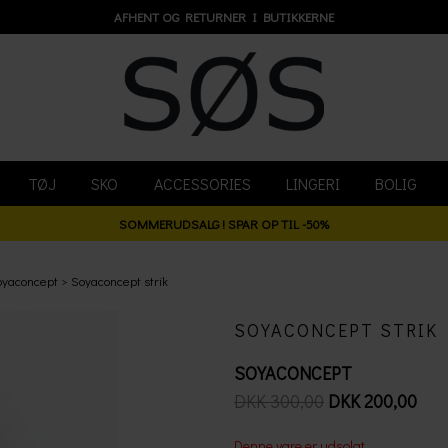
AFHENT OG RETURNER I BUTIKKERNE
TØJ
SKO
ACCESSORIES
LINGERI
BOLIG
SOMMERUDSALG ! SPAR OP TIL -50%
oyaconcept
Soyaconcept strik
SOYACONCEPT STRIK
SOYACONCEPT
DKK 300,00
DKK 200,00
Denne vare er udsolgt