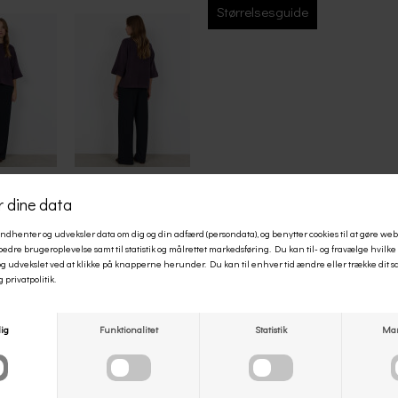
Størrelsesguide
Å