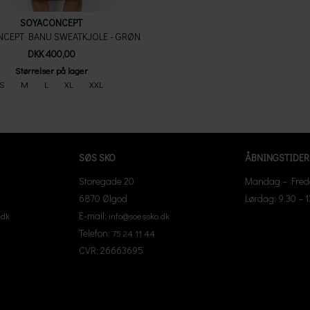
SOYACONCEPT
CEPT BANU SWEATKJOLE - GRØN
DKK 400,00
Størrelser på lager
S
M
L
XL
XXL
SØS SKO
ÅBNINGSTIDER
Storegade 20
Mandag – Freda
6870 Ølgod
Lørdag: 9.30 – 
E-mail:
.dk
info@soessko.dk
Telefon:
75 24 11 44
CVR: 26663695