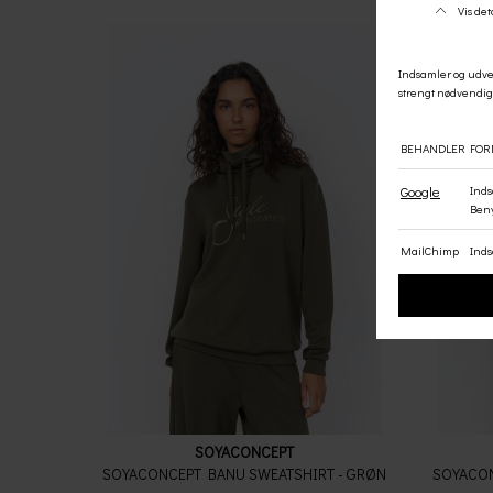
SOYACONCEPT
SOYACONCEPT BANU SWEATSHIRT - GRØN
SOYACON