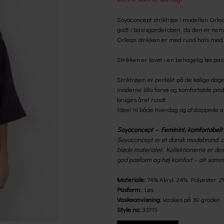
Soyaconcept striktrøje i modellen Orlean
godt i basisgarderoben, da den er nem 
Orlean strikken er med rund hals med r
Strikken er lavet i en behagelig løs pa
Striktrøjen er perfekt på de kølige dage
moderne lilla farve og komfortable pasf
bruges året rundt.
Ideel til både hverdag og afslappede an
Soyaconcept – Feminint, komfortabelt 
Soyaconcept er et dansk modebrand, de
bløde materialer. Kollektionerne er des
god pasform og høj komfort – alt samme
Materiale:
74% Akryl. 24% Polyester. 2
Pasform:
Løs
Vaskeanvisning:
Vaskes på 30 grader
Style no:
33715