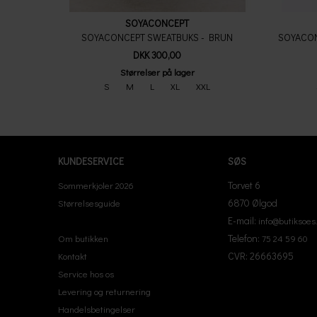
SOYACONCEPT
SOYACONCEPT SWEATBUKS - BRUN
SOYACON
DKK 300,00
Størrelser på lager
S
M
L
XL
XXL
KUNDESERVICE
SØS
Torvet 6
Sommerkjoler 2026
6870 Ølgod
Størrelsesguide
E-mail:
info@butiksoes
Telefon:
Om butikken
75 24 59 60
CVR: 26663695
Kontakt
Service hos os
Levering og returnering
Handelsbetingelser