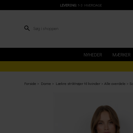
LEVERING:
1-3 HVERDAGE
NYHEDER
MÆRKER
Forside
Dame
Lækre striktrøjer til kvinder
Alle overdele
S