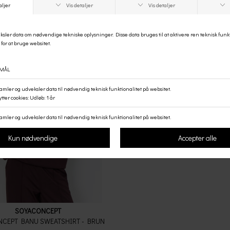
SOYACONCEPT
CEPT BANU SWEATSHIRT - BRUN