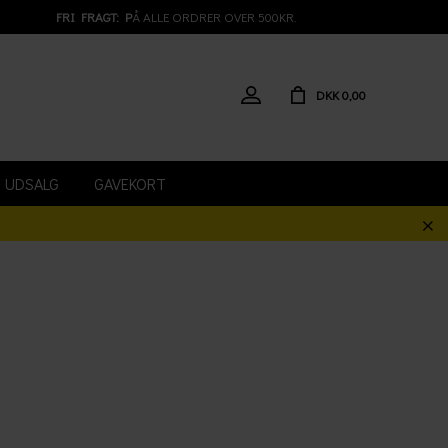
FRI FRAGT: P
Å ALLE ORDRER OVER 500KR.
DKK 0,00
UDSALG
GAVEKORT