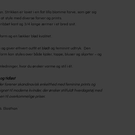
. Strikken er lavet i en flot lilla blomme farve, som gør sig
at style med diverse farver og prints.
ibbet kant og 3/4 lange ærmer i et bred snit.
sform og en lækker blød kvalitet.
 og giver ethvert outfit et blødt og feminint udtryk. Den
orm kan styles over både kjoler, toppe, bluser og skjorter – og
ledninger, hvor du ønsker varme og stil i ét.
og tidløst
r forener skandinavisk enkelthed med feminine prints og
ignet til moderne kvinder, der ønsker stilfuldt hverdagstøj med
n til overkommelige priser.
% Elasthan